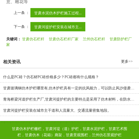
意、雕花等
上一条 ：
甘肃水泥仿木护栏施工过程...
下一条 ：
甘肃河提护栏安装在城市主...
关键词：
甘肃仿石栏杆
甘肃仿石栏杆厂家
兰州仿石栏杆
甘肃防护栏厂
家
更多>>
相关资讯
什么是PC砖？仿石材PC砖价格多少？PC砖都有什么规格？
甘肃玻璃钢仿木护栏哪里有,仿木护栏具有一定的抗风能力，可以防止风沙侵袭，也可以保护植物生长和树木
青海桥梁河道护栏生产厂,甘肃河提护栏的主要特点是采用了仿木材料，在防水和抗腐蚀方面有很大的优势，具有防潮、抗震、隔音等优点。其特点是在防止水泥腐蚀的基础上，还可以使护栏表面增加一些金属材料。
甘肃河提护栏安装在城市主干道和人流量大、交通流量密集地段。
甘肃仿木护栏栅栏，甘肃河堤（道）护栏，甘肃水泥护栏，甘肃艺术围
栏，甘肃仿木（花箱）廊架，甘肃景观围栏，兰州仿石景观护栏