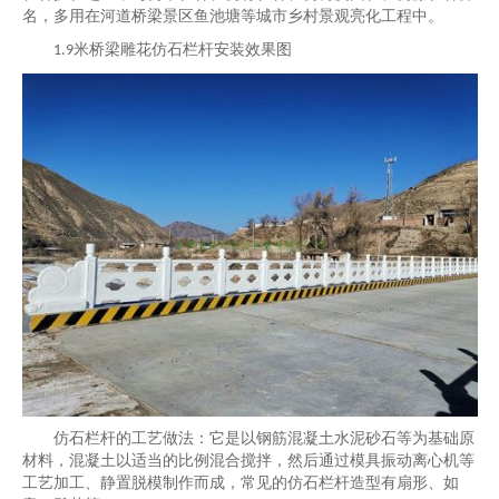
名，多用在河道桥梁景区鱼池塘等城市乡村景观亮化工程中。
米桥梁雕花仿石栏杆安装效果图
1.9
仿石栏杆的工艺做法：它是以钢筋混凝土水泥砂石等为基础原
材料，混凝土以适当的比例混合搅拌，然后通过模具振动离心机等
工艺加工、静置脱模制作而成，常见的仿石栏杆造型有扇形、如