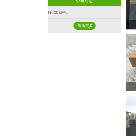
公司动态
- 方格型仿木护栏
- 仿木凳椅
- 装配式水泥围墙
数据加载中...
- 仿木花箱
- 石灰石矿粉
查看更多
- 仿木树围凳
- 仿石路沿石
- 仿木廊架
- 生态护坡
- 六角仿古凉亭
- 人造PC砖
- 植草砖
- 渗水砖
- 钢筋混凝土排水管