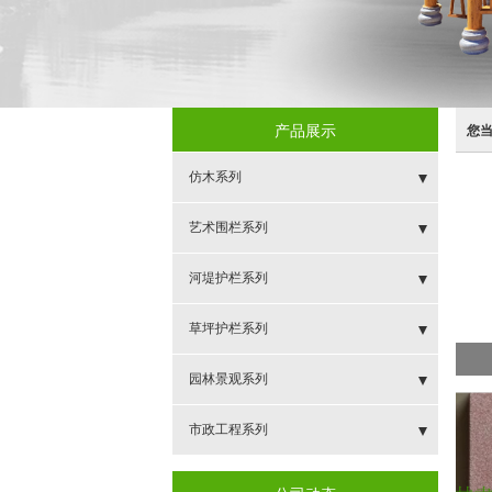
产品展示
您
仿木系列
- 新中式组合护栏
艺术围栏系列
- 仿枯木护栏
- 新型环保艺术围栏
河堤护栏系列
- 仿树皮仿木护栏
- 金剑艺术围栏
- 祥云如意护栏
草坪护栏系列
- 三横梁仿木护栏
- 如意河堤护栏
- 草坪护栏
园林景观系列
- 梯型仿木护栏
- 扇形河堤护栏
- 仿木栅栏
- 仿木圆桌
市政工程系列
- 单X型仿木护栏
- 雕花河堤护栏
- 仿木象棋桌
- 新型道路隔离带