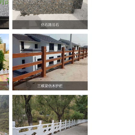
仿石路沿石
三横梁仿木护栏