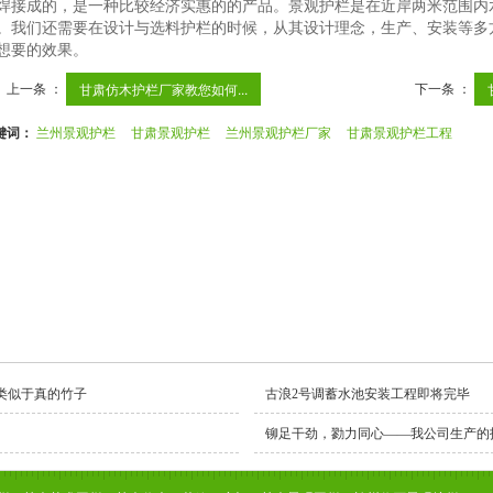
焊接成的，是一种比较经济实惠的的产品。景观护栏是在近岸两米范围内水
。我们还需要在设计与选料护栏的时候，从其设计理念，生产、安装等多
想要的效果。
上一条 ：
下一条 ：
甘肃仿木护栏厂家教您如何...
键词：
兰州景观护栏
甘肃景观护栏
兰州景观护栏厂家
甘肃景观护栏工程
类似于真的竹子
古浪2号调蓄水池安装工程即将完毕
铆足干劲，勠力同心——我公司生产的