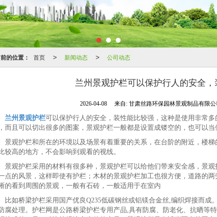
当前的位置：
首页
新闻动态
公司动态
>
>
兰州景观护栏可以保护行人的安全，
2026-04-08
来自:
甘肃丝路环保园林景观制品有限
兰州景观护栏
可以保护行人的安全，装性能比较强，这种是使用非常多
，而且可以切出很多的图案，景观护栏一般都是设置成镂空的，也可以当
景观护栏和所在的环境以及场景有着重要的关系，在台阶的附近，楼梯
比较高的地方，不会影响到观看的视线。
景观护栏采用的材料有很多种，景观护栏可以给他们带来安全感，景观
一点的风景，这样即使有护栏；木材的景观护栏加工也很方便，道路的两
晰的看到周围的景观，一般有石砖，一般适用于在室内
比如桥梁护栏采用国产优良Q235低碳钢丝或铝镁合金丝,编织焊接而
防腐处理。护栏网是公路桥梁护栏专用产品,具有防腐、防老化、抗晒等