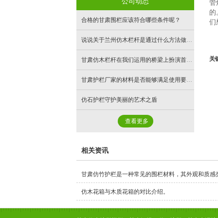
公司动态
管
的
- 方格型仿木护栏
- 仿木凳椅
- 装配式水泥围墙
合格的甘肃围栏应该符合哪些条件呢？
们
- 仿木花箱
- 石灰石矿粉
说说关于兰州仿木栏杆是通过什么方法做出来的?
关
- 仿木树围凳
甘肃仿木栏杆在我们运用的桥梁上扮演首要的人
- 仿石路沿石
甘肃护栏厂家的材料是否能够满足使用要求，是一个很重要的因素
- 仿木廊架
- 生态护坡
仿石护栏守护美丽的艺术之盾
- 六角仿古凉亭
- 人造PC砖
查看更多
- 植草砖
- 渗水砖
相关资讯
- 钢筋混凝土排水管
甘肃仿竹护栏是一种常见的围栏材料，其外观和质感
仿木花箱与木质花箱的对比介绍。