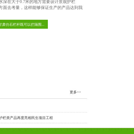
深在大于0.7米的地方需要设计景观护栏
方面去考量，这样能够保证生产的产品达到我
甘肃仿石栏杆既可以拦隔围...
更多>>
护栏类产品再度亮相民生项目工程