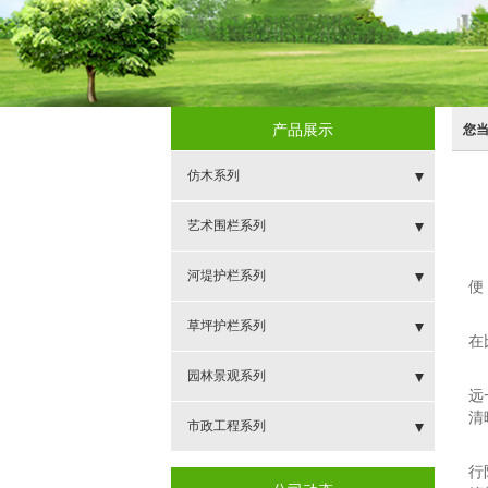
产品展示
您
仿木系列
- 新中式组合护栏
艺术围栏系列
- 仿枯木护栏
- 新型环保艺术围栏
河堤护栏系列
便
- 仿树皮仿木护栏
- 金剑艺术围栏
- 祥云如意护栏
草坪护栏系列
在
- 三横梁仿木护栏
- 如意河堤护栏
- 草坪护栏
园林景观系列
远
清
- 梯型仿木护栏
- 扇形河堤护栏
- 仿木栅栏
- 仿木圆桌
市政工程系列
- 单X型仿木护栏
- 雕花河堤护栏
行
- 仿木象棋桌
- 新型道路隔离带