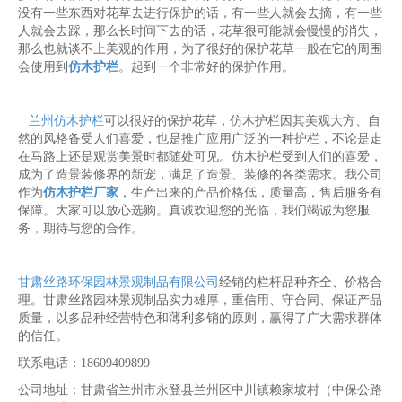
没有一些东西对花草去进行保护的话，有一些人就会去摘，有一些
人就会去踩，那么长时间下去的话，花草很可能就会慢慢的消失，
那么也就谈不上美观的作用，为了很好的保护花草一般在它的周围
会使用到
仿木护栏
。起到一个非常好的保护作用。
兰州仿木护栏
可以很好的保护花草，仿木护栏因其美观大方、自
然的风格备受人们喜爱，也是推广应用广泛的一种护栏，不论是走
在马路上还是观赏美景时都随处可见。仿木护栏受到人们的喜爱，
成为了造景装修界的新宠，满足了造景、装修的各类需求。我公司
作为
仿木护栏厂家
，生产出来的产品价格低，质量高，售后服务有
保障。大家可以放心选购。真诚欢迎您的光临，我们竭诚为您服
务，期待与您的合作。
甘肃丝路环保园林景观制品有限公司
经销的栏杆品种齐全、价格合
理。甘肃丝路园林景观制品实力雄厚，重信用、守合同、保证产品
质量，以多品种经营特色和薄利多销的原则，赢得了广大需求群体
的信任。
联系电话：18609409899
公司地址：甘肃省兰州市永登县兰州区中川镇赖家坡村（中保公路